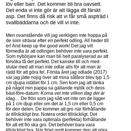
löv eller barr. Det kommer bli bra oavsett.
Det enda vi inte gör är att lägga dit färskt
asp. Det finns då risk att vi får små aspträd i
svallbäddarna och de vill vi inte.
Men ovanstående vill jag verkligen inte hoppa på
de som strävar efter en perfekt odling. All heder till
er! And keep up the good work! Det jag vill
förmedla är att odlingen behöver inte vara perfekt.
Som nybörjare kan man bli helt paralyserad av att
försöka få det perfekt. Det kanske till och med
slutar med att man inte odlar alls för att man är
rädd för att göra fel. Första året jag odlade (2017)
var jag jätte nojig över att mina såfåror blev typ 1,5
cm djupa istället för 1 cm. Sen kom jag att tänka
på något min pappa sa gällande mjölk och dess
bäst-före-datum:
Korna vet inte vilken dag det är
idag…
De frön som jag sått vet inte om de ligger
på 1 cm djup eller om det är 1,5 cm eller 0,5 cm
för den delen. De kommer att gro när förhållande
är
tillräckligt bra
. Notera ordet tillräckligt. Det
behöver inte vara optimala (perfekta) förhållande
för att ett frö ska gro. Det behöver bara vara
tillräckligt bra. När fröet grott kommer den att göra