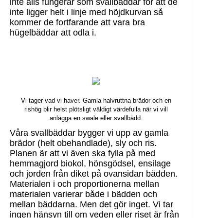
inte alls fungerar som svallbäddar för att de
inte ligger helt i linje med höjdkurvan så
kommer de fortfarande att vara bra
hügelbäddar att odla i.
Vi tager vad vi haver. Gamla halvruttna brädor och en
rishög blir helst plötsligt väldigt värdefulla när vi vill
anlägga en swale eller svallbädd.
Våra svallbäddar bygger vi upp av gamla
brädor (helt obehandlade), sly och ris.
Planen är att vi även ska fylla på med
hemmagjord biokol, hönsgödsel, ensilage
och jorden från diket på ovansidan bädden.
Materialen i och proportionerna mellan
materialen varierar både i bädden och
mellan bäddarna. Men det gör inget. Vi tar
ingen hänsyn till om veden eller riset är från