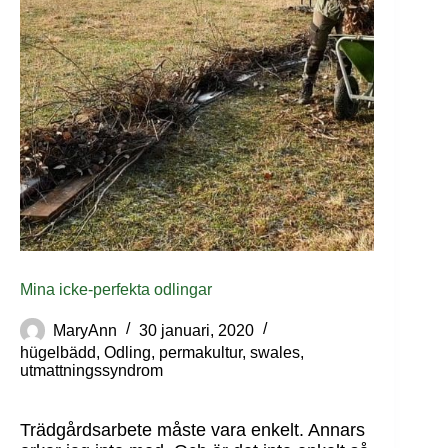
Mina icke-perfekta odlingar
MaryAnn
30 januari, 2020
hügelbädd
,
Odling
,
permakultur
,
swales
,
utmattningssyndrom
Trädgårdsarbete måste vara enkelt. Annars