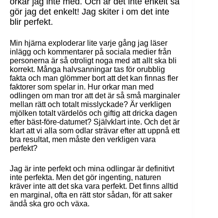
orkar jag inte med. Och är det inte enkelt så
gör jag det enkelt! Jag skiter i om det inte
blir perfekt.
Min hjärna exploderar lite varje gång jag läser
inlägg och kommentarer på sociala medier från
personerna är så otroligt noga med att allt ska bli
korrekt. Många halvsanningar tas för orubblig
fakta och man glömmer bort att det kan finnas fler
faktorer som spelar in. Hur orkar man med
odlingen om man tror att det är så små marginaler
mellan rätt och totalt misslyckade? Är verkligen
mjölken totalt värdelös och giftig att dricka dagen
efter bäst-före-datumet? Självklart inte. Och det är
klart att vi alla som odlar strävar efter att uppnå ett
bra resultat, men måste den verkligen vara
perfekt?
Jag är inte perfekt och mina odlingar är definitivt
inte perfekta. Men det gör ingenting, naturen
kräver inte att det ska vara perfekt. Det finns alltid
en marginal, ofta en rätt stor sådan, för att saker
ändå ska gro och växa.