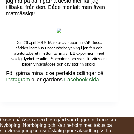
jag har på odlingarna desto mer får jag
tillbaka ifrån den. Både mentalt men även
matmässigt!
Den 26 april 2019. Massor av super fin kål! Dessa
såddes inomhus under växtbelysning i jan-feb och
planterades ut i mitten av mars. Ett experiment med
väldigt lyckat resultat. Spenaten som syns till vänster i
bilden vintersåddes och gav stor fin skörd.
Följ gärna mina icke-perfekta odlingar på
Instagram
eller gårdens
Facebook sida
.
Oasen på Åsen är en liten gård som ligger mitt emellan
Nyköping, Norrköping och Katrineholm med fokus på
självförsörjning och småskalig grönsaksodling. Vi har