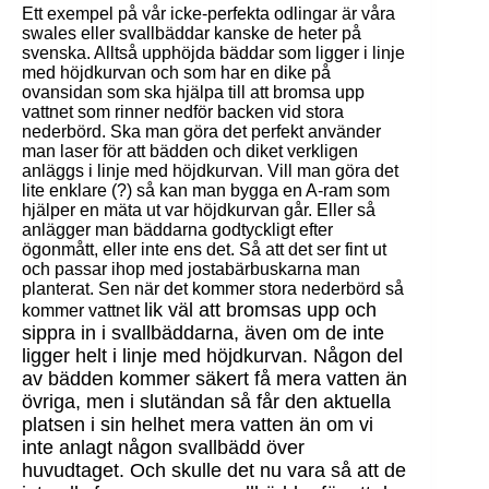
Ett exempel på vår icke-perfekta odlingar är våra
swales eller svallbäddar kanske de heter på
svenska. Alltså upphöjda bäddar som ligger i linje
med höjdkurvan och som har en dike på
ovansidan som ska hjälpa till att bromsa upp
vattnet som rinner nedför backen vid stora
nederbörd. Ska man göra det perfekt använder
man laser för att bädden och diket verkligen
anläggs i linje med höjdkurvan. Vill man göra det
lite enklare (?) så kan man bygga en A-ram som
hjälper en mäta ut var höjdkurvan går. Eller så
anlägger man bäddarna godtyckligt efter
ögonmått, eller inte ens det. Så att det ser fint ut
och passar ihop med jostabärbuskarna man
planterat. Sen när det kommer stora nederbörd så
lik väl
att bromsas upp och
kommer vattnet
sippra in i svallbäddarna, även om de inte
ligger helt i linje med höjdkurvan. Någon del
av bädden kommer säkert få mera vatten än
övriga, men i slutändan så får den aktuella
platsen i sin helhet mera vatten än om vi
inte anlagt någon svallbädd över
huvudtaget. Och skulle det nu vara så att de