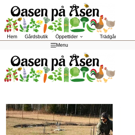
Hoppa
till
innehåll
Hem
Gårdsbutik
Öppettider
Trädgårdsfik
Menu