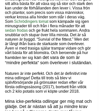
sitt allra bästa för att växa sig så stor och stark den
kan under de förhållanden den lever i. Vissa frön
och plantor, som precis som vissa människor,
verkar krossa alla hinder som står i deras väg.
Som
Schrödingers tomat
som kämpade sig igen
minusgrader till och från i flera månader för att
sedan frodas
och ge frukt hela sommaren. Andra
snubblar och stupar över lilla minsta. Det är så
naturen är byggd. “Survial of the fittest.” Men det
är långt ifrån bara de starkaste som överlever.
Även vi med trasiga själar trampar vidare och gör
vårt bästa för att blomstra. Och beroende på hur
kan det vara de som är
framtiden ter sig
“mindre perfekta” som överlever i slutändan.
Naturen är inte perfekt. Och det är definitivt inte
mina odlingar! Detta till trots så blev vi
självförsörjande på grönsaker redan efter vår
första odlingssäsong (2017), bortsett från vitlök
och 2 kilo potatis som vi köpte under 2018.
Mina icke-perfekta odlingar ger mig mat och
glädje. Det är nästan så att ju mindre krav