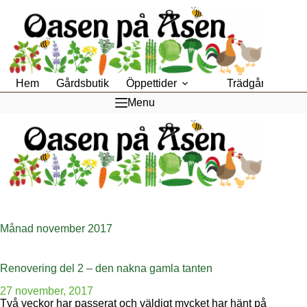
Hoppa
till
innehåll
Hem
Gårdsbutik
Öppettider
Trädgårdsfik
Menu
Månad
november 2017
Renovering del 2 – den nakna gamla tanten
27 november, 2017
Två veckor har passerat och väldigt mycket har hänt på