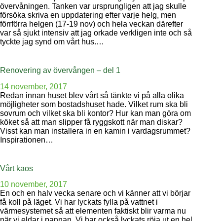
övervåningen. Tanken var ursprungligen att jag skulle
försöka skriva en uppdatering efter varje helg, men
förrförra helgen (17-19 nov) och hela veckan därefter
var så sjukt intensiv att jag orkade verkligen inte och så
tyckte jag synd om vårt hus.…
Renovering av övervången – del 1
14 november, 2017
Redan innan huset blev vårt så tänkte vi på alla olika
möjligheter som bostadshuset hade. Vilket rum ska bli
sovrum och vilket ska bli kontor? Hur kan man göra om
köket så att man slipper få ryggskott när man diskar?
Visst kan man installera in en kamin i vardagsrummet?
Inspirationen…
Vårt kaos
10 november, 2017
En och en halv vecka senare och vi känner att vi börjar
få koll på läget. Vi har lyckats fylla på vattnet i
värmesystemet så att elementen faktiskt blir varma nu
när vi eldar i pannan. Vi har också lyckats röja ut en hel