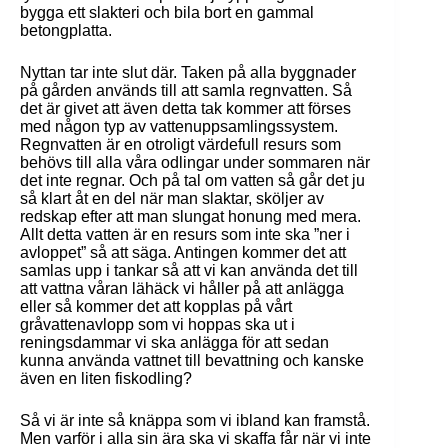
bygga ett slakteri och bila bort en gammal
betongplatta.
Nyttan tar inte slut där. Taken på alla byggnader
på gården används till att samla regnvatten. Så
det är givet att även detta tak kommer att förses
med någon typ av vattenuppsamlingssystem.
Regnvatten är en otroligt värdefull resurs som
behövs till alla våra odlingar under sommaren när
det inte regnar. Och på tal om vatten så går det ju
så klart åt en del när man slaktar, sköljer av
redskap efter att man slungat honung med mera.
Allt detta vatten är en resurs som inte ska ”ner i
avloppet” så att säga. Antingen kommer det att
samlas upp i tankar så att vi kan använda det till
att vattna våran lähäck vi håller på att anlägga
eller så kommer det att kopplas på vårt
gråvattenavlopp som vi hoppas ska ut i
reningsdammar vi ska anlägga för att sedan
kunna använda vattnet till bevattning och kanske
även en liten fiskodling?
Så vi är inte så knäppa som vi ibland kan framstå.
Men varför i alla sin ära ska vi skaffa får när vi inte