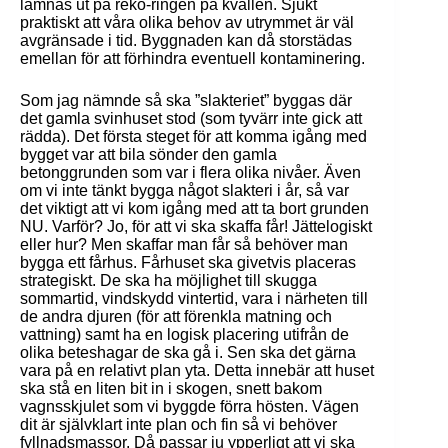
lämnas ut på reko-ringen på kvällen. Sjukt
praktiskt att våra olika behov av utrymmet är väl
avgränsade i tid. Byggnaden kan då storstädas
emellan för att förhindra eventuell kontaminering.
Som jag nämnde så ska ”slakteriet” byggas där
det gamla svinhuset stod (som tyvärr inte gick att
rädda). Det första steget för att komma igång med
bygget var att bila sönder den gamla
betonggrunden som var i flera olika nivåer. Även
om vi inte tänkt bygga något slakteri i år, så var
det viktigt att vi kom igång med att ta bort grunden
NU. Varför? Jo, för att vi ska skaffa får! Jättelogiskt
eller hur? Men skaffar man får så behöver man
bygga ett fårhus. Fårhuset ska givetvis placeras
strategiskt. De ska ha möjlighet till skugga
sommartid, vindskydd vintertid, vara i närheten till
de andra djuren (för att förenkla matning och
vattning) samt ha en logisk placering utifrån de
olika beteshagar de ska gå i. Sen ska det gärna
vara på en relativt plan yta. Detta innebär att huset
ska stå en liten bit in i skogen, snett bakom
vagnsskjulet som vi byggde förra hösten. Vägen
dit är självklart inte plan och fin så vi behöver
fyllnadsmassor. Då passar ju ypperligt att vi ska