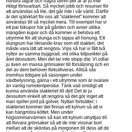
hundra fåglar och några lamm per år är ju inte
riktigt försvarbart. Så mycket jobb och resurser för
att användas så lite, det går inte i vår värld. Därför
är det självklart för oss att ”slakteriet” kommer att
användas till så mycket mera. Till exempel har vi
ett par bikupor här på gården och avser utöka
mängden kupor och då kommer vi behöva ett
utrymme för att slunga och tappa all honung. Ett
slungrum har liknande krav som ett slakteri, det
måste vara lätt att rengöra. Vips så har vi fått två
nyttor av samma byggnad, vid olika tidpunkter på
året dessutom. Men det tar inte stopp där. Vi odlar
ju även en massa grönsaker till försäljning och en
del av dem behöver förkultiveras. Alltså sås
inomhus tidigare på säsongen under
växtbelysning, gärna i ett utrymme som är svalare
än vanlig rumstemperatur. Tänk vad smidigt att
kunna använda slakteriet till det! Det är ju
dessutom enkelt att rengöra så det gör inget att
man spiller jord på golvet. Nyttan fortsätter; i
slakteriet kommer det finnas ett kylrum så att vi
kan hängmöra köttet. Men under
högsommarvärmen så kan ett kylrum utnyttjas till
att förvara grönsaker så att de inte vissnar bort
mellan att de skördas på morgonen till dess att de