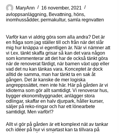
MaryAnn
16 november, 2021
avloppsanläggning
,
Bevattning
,
höns
,
inomhussådder
,
permakultur
,
samla regnvatten
Varför kan vi aldrig göra som alla andra? Det är
en fråga som jag ställer till och från när det slår
mig hur knäppa vi egentligen är. När vi nämner att
vi t.ex. tänkt skaffa grisar så kan det vara någon
som kommenterar att det har de också tänkt göra
när de renoverat färdigt, när barnen växt upp eller
vad det nu kan tänkas vara. Konceptet är dock
alltid de samma, man har tänkt ta en sak åt
gången. Det är kanske de mer logiska
angreppssättet, men inte här. Här på gården är vi
idioterna som gör allt samtidigt. Vi renoverar hus,
bygger ekonomibyggnader, anlägger stora
odlingar, skaffar en halv djurpark, håller kurser,
säljer på reko-ringar och har ett lönearbete
samtidigt. Men varför!?
Allt vi gör på gården är ett komplext nät av tankar
och idéer på hur vi smartast kan ta tillvara på