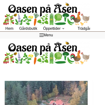
Hoppa
till
innehåll
Hem
Gårdsbutik
Öppettider
Trädgårdsfik
Menu