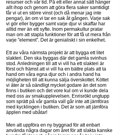
resurser och vår tid. På ett eller annat sätt hänger
allt ihop och genom att göra flera saker samtidigt
får vi ut en större vinst (och då menar jag inte
pengar), än om vi tar en sak åt gången. Varje sak
vi gör eller bygger samt varje djur vi skaffar har
alltid mer än ett syfte. Inom permakultur pratar
man om att stapla funktioner för att få ut mera från
varje ”element”. Det är genialiskt i sin enkelhet.
Ett av våra närmsta projekt är att bygga ett litet
slakteri. Den ska byggas där det gamla svinhus
stod. Anledningen till att vi vill ha ett slakteri är
först och främst att vi vill ha en bättre plats att ta
hand om våra egna djur och i andra hand ha
möjligheten till att kunna sälja överskottet. Köttet
vi äter är så oändligt mycket godare än det som
finns i butiken och det vore kul om vi kunde dela
med oss av smakupplevelsen. Enrisrökt ungtupp
som sprätt på vår gamla vall går inte att jämföras
med kycklingen i butiken. Det är som att jämföra
äpplen med ubåtar!
Men att uppföra en ny byggnad för att enbart
använda några dagar om året för att slakta kanske