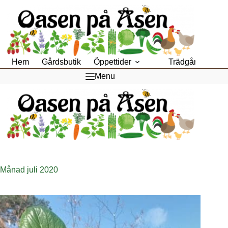
Hoppa
till
innehåll
Hem
Gårdsbutik
Öppettider
Trädgårdsfik
Menu
Månad
juli 2020