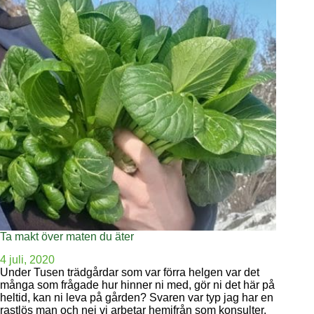
Ta makt över maten du äter
4 juli, 2020
Under Tusen trädgårdar som var förra helgen var det
många som frågade hur hinner ni med, gör ni det här på
heltid, kan ni leva på gården? Svaren var typ jag har en
rastlös man och nej vi arbetar hemifrån som konsulter.