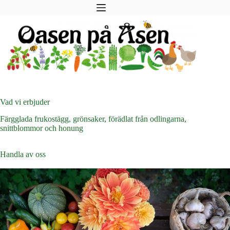
Hoppa
till
innehåll
Vad vi erbjuder
Färgglada frukostägg, grönsaker, förädlat från odlingarna,
snittblommor och honung
Handla av oss