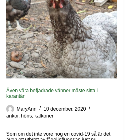
Även våra befjädrade vänner måste sitta i
karantän
MaryAnn
10 december, 2020
ankor
,
höns
,
kalkoner
Som om det inte vore nog en covid-19 så är det
även ett utbrott av fågelinfluensan just nu.