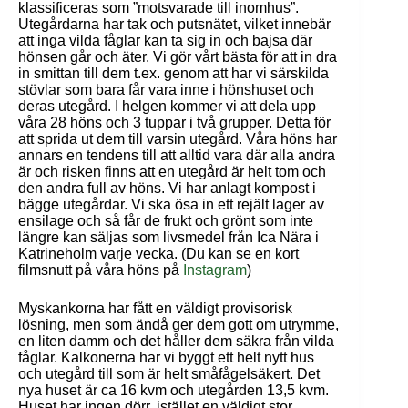
klassificeras som ”motsvarade till inomhus”.
Utegårdarna har tak och putsnätet, vilket innebär
att inga vilda fåglar kan ta sig in och bajsa där
hönsen går och äter. Vi gör vårt bästa för att in dra
in smittan till dem t.ex. genom att har vi särskilda
stövlar som bara får vara inne i hönshuset och
deras utegård. I helgen kommer vi att dela upp
våra 28 höns och 3 tuppar i två grupper. Detta för
att sprida ut dem till varsin utegård. Våra höns har
annars en tendens till att alltid vara där alla andra
är och risken finns att en utegård är helt tom och
den andra full av höns. Vi har anlagt kompost i
bägge utegårdar. Vi ska ösa in ett rejält lager av
ensilage och så får de frukt och grönt som inte
längre kan säljas som livsmedel från Ica Nära i
Katrineholm varje vecka. (Du kan se en kort
filmsnutt på våra höns på
Instagram
)
Myskankorna har fått en väldigt provisorisk
lösning, men som ändå ger dem gott om utrymme,
en liten damm och det håller dem säkra från vilda
fåglar. Kalkonerna har vi byggt ett helt nytt hus
och utegård till som är helt småfågelsäkert. Det
nya huset är ca 16 kvm och utegården 13,5 kvm.
Huset har ingen dörr, istället en väldigt stor