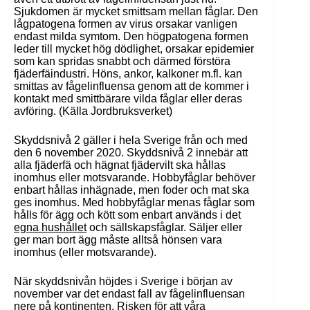
Sjukdomen är mycket smittsam mellan fåglar. Den
lågpatogena formen av virus orsakar vanligen
endast milda symtom. Den högpatogena formen
leder till mycket hög dödlighet, orsakar epidemier
som kan spridas snabbt och därmed förstöra
fjäderfäindustri. Höns, ankor, kalkoner m.fl. kan
smittas av fågelinfluensa genom att de kommer i
kontakt med smittbärare vilda fåglar eller deras
avföring. (Källa Jordbruksverket)
Skyddsnivå 2 gäller i hela Sverige från och med
den 6 november 2020. Skyddsnivå 2 innebär att
alla fjäderfä och hägnat fjädervilt ska hållas
inomhus eller motsvarande. Hobbyfåglar behöver
enbart hållas inhägnade, men foder och mat ska
ges inomhus. Med hobbyfåglar menas fåglar som
hålls för ägg och kött som enbart används i det
egna hushållet
och sällskapsfåglar. Säljer eller
ger man bort ägg måste alltså hönsen vara
inomhus (eller motsvarande).
När skyddsnivån höjdes i Sverige i början av
november var det endast fall av fågelinfluensan
nere på kontinenten. Risken för att våra