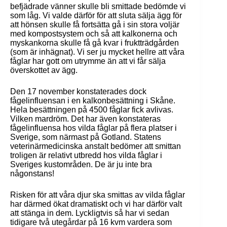
befjädrade vänner skulle bli smittade bedömde vi
som låg. Vi valde därför för att sluta sälja ägg för
att hönsen skulle få fortsätta gå i sin stora voljär
med kompostsystem och så att kalkonerna och
myskankorna skulle få gå kvar i fruktträdgården
(som är inhägnat). Vi ser ju mycket hellre att våra
fåglar har gott om utrymme än att vi får sälja
överskottet av ägg.
Den 17 november konstaterades dock
fågelinfluensan i en kalkonbesättning i Skåne.
Hela besättningen på 4500 fåglar fick avlivas.
Vilken mardröm. Det har även konstateras
fågelinfluensa hos vilda fåglar på flera platser i
Sverige, som närmast på Gotland. Statens
veterinärmedicinska anstalt bedömer att smittan
troligen är relativt utbredd hos vilda fåglar i
Sveriges kustområden. De är ju inte bra
någonstans!
Risken för att våra djur ska smittas av vilda fåglar
har därmed ökat dramatiskt och vi har därför valt
att stänga in dem. Lyckligtvis så har vi sedan
tidigare två utegårdar på 16 kvm vardera som