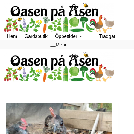
Hoppa
till
innehåll
Hem
Gårdsbutik
Öppettider
Trädgårdsfik
Menu