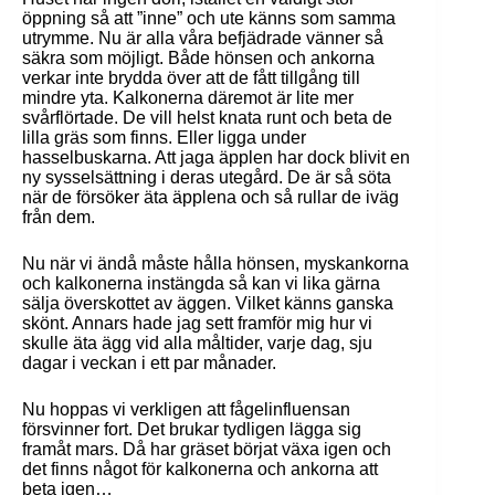
öppning så att ”inne” och ute känns som samma
utrymme. Nu är alla våra befjädrade vänner så
säkra som möjligt. Både hönsen och ankorna
verkar inte brydda över att de fått tillgång till
mindre yta. Kalkonerna däremot är lite mer
svårflörtade. De vill helst knata runt och beta de
lilla gräs som finns. Eller ligga under
hasselbuskarna. Att jaga äpplen har dock blivit en
ny sysselsättning i deras utegård. De är så söta
när de försöker äta äpplena och så rullar de iväg
från dem.
Nu när vi ändå måste hålla hönsen, myskankorna
och kalkonerna instängda så kan vi lika gärna
sälja överskottet av äggen. Vilket känns ganska
skönt. Annars hade jag sett framför mig hur vi
skulle äta ägg vid alla måltider, varje dag, sju
dagar i veckan i ett par månader.
Nu hoppas vi verkligen att fågelinfluensan
försvinner fort. Det brukar tydligen lägga sig
framåt mars. Då har gräset börjat växa igen och
det finns något för kalkonerna och ankorna att
beta igen…