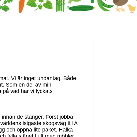
hemat. Vi är inget undantag. Både
dant. Som en del av min
a på vad har vi lyckats
en innan de stänger. Först jobba
världens isigaste skogsväg till A
lögg och öppna lite paket. Halka
och fylla släpet fullt med möbler.