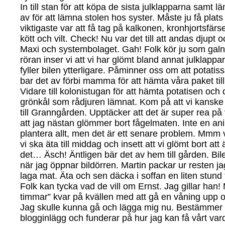
In till stan för att köpa de sista julklapparna samt lä
av för att lämna stolen hos syster. Måste ju få plat
viktigaste var att få tag på kalkonen, kronhjortsfär
kött och vilt. Check! Nu var det till att andas djupt
Maxi och systembolaget. Gah! Folk kör ju som galninga
röran inser vi att vi har glömt bland annat julklap
fyller bilen ytterligare. Påminner oss om att potati
bar det av förbi mamma för att hämta våra paket ti
Vidare till kolonistugan för att hämta potatisen oc
grönkål som rådjuren lämnat. Kom på att vi kansk
till Granngården. Upptäcker att det är super rea på v
att jag nästan glömmer bort fågelmaten. Inte en ani
plantera allt, men det är ett senare problem. Mmm 
vi ska äta till middag och insett att vi glömt bort at
det… Äsch! Äntligen bär det av hem till gården. Bilen
när jag öppnar bildörren. Martin packar ur resten ja
laga mat. Äta och sen däcka i soffan en liten stund 
Folk kan tycka vad de vill om Ernst. Jag gillar han! 
timmar” kvar på kvällen med att gå en våning upp 
Jag skulle kunna gå och lägga mig nu. Bestämmer mi
blogginlägg och funderar på hur jag kan få vårt v