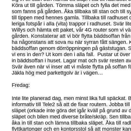
Köra ut till gården. Tömma släpet och fylla det me
som fanns på gården. Åka tillbaka till stan och till
till tippen med hennes gamla. Tillbaka till radhuset 
leriga fotspår i alla (vita) trappor i radhuset. Svär 
Willys och hämta ett paket, vår 4G router som vi vän
gården. Konstaterar att vi bör flytta bäddsoffan från
ha någonstans att sova nu när syrran fått sängen. K
bäddsoffan genom dörröppningen på gäststugan. Svä
vi ens in den? Ut kom den i alla fall. Pustar ut över 
in bäddsoffan i huset. Lagar mat och svär resten av
Svär även när vi inser att vi måste flytta på soffan
Jäkla hög med parkettgolv är i vägen…
Fredag:
Inte lite planerad dag, men minst lika full späckat.
informativ till Tele2 så att de fixar routern. Jobba 
släpet (orkade inte göra det igår kväll på grund a
släpet och bilen med diverse bråte/skräp. Sen tillb
åka in till stan och lämna tillbaka släpet. Åka till r
flyttkartonger och en kontorsstol så att monster kan