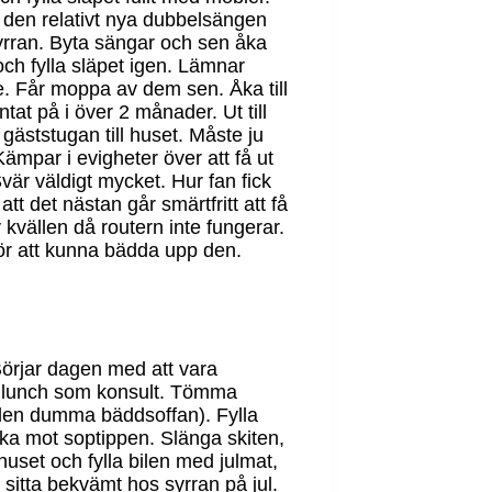
d den relativt nya dubbelsängen
 syrran. Byta sängar och sen åka
och fylla släpet igen. Lämnar
lite. Får moppa av dem sen. Åka till
tat på i över 2 månader. Ut till
 gäststugan till huset. Måste ju
ämpar i evigheter över att få ut
r väldigt mycket. Hur fan fick
att det nästan går smärtfritt att få
 kvällen då routern inte fungerar.
 för att kunna bädda upp den.
 Börjar dagen med att vara
till lunch som konsult. Tömma
v den dumma bäddsoffan). Fylla
aka mot soptippen. Slänga skiten,
adhuset och fylla bilen med julmat,
 sitta bekvämt hos syrran på jul.