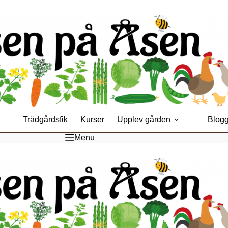
Trädgårdsfik
Kurser
Upplev gården
Blog
Menu