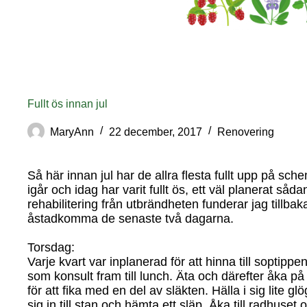
Fullt ös innan jul
MaryAnn
22 december, 2017
Renovering
Så här innan jul har de allra flesta fullt upp på sc
igår och idag har varit fullt ös, ett väl planerat så
rehabilitering från utbrändheten funderar jag tillbak
åstadkomma de senaste två dagarna.
Torsdag:
Varje kvart var inplanerad för att hinna till soptipp
som konsult fram till lunch. Äta och därefter åka på 
för att fika med en del av släkten. Hälla i sig lite g
sig in till stan och hämta ett släp. Åka till radhuset 