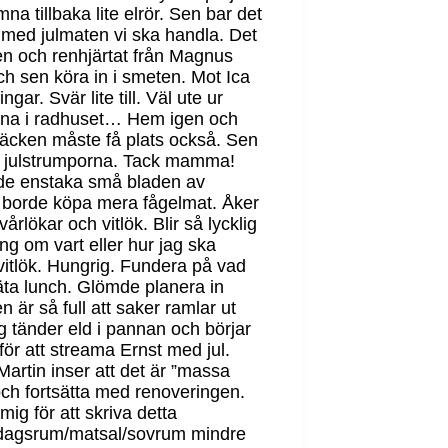
mna tillbaka lite elrör. Sen bar det
s med julmaten vi ska handla. Det
sen och renhjärtat från Magnus
 och sen köra in i smeten. Mot Ica
r. Svär lite till. Väl ute ur
parna i radhuset… Hem igen och
ssäcken måste få plats också. Sen
ll julstrumporna. Tack mamma!
h de enstaka små bladen av
e borde köpa mera fågelmat. Åker
årlökar och vitlök. Blir så lycklig
ng om vart eller hur jag ska
vitlök. Hungrig. Fundera på vad
t äta lunch. Glömde planera in
 är så full att saker ramlar ut
g tänder eld i pannan och börjar
för att streama Ernst med jul.
Martin inser att det är ”massa
och fortsätta med renoveringen.
g för att skriva detta
ardagsrum/matsal/sovrum mindre