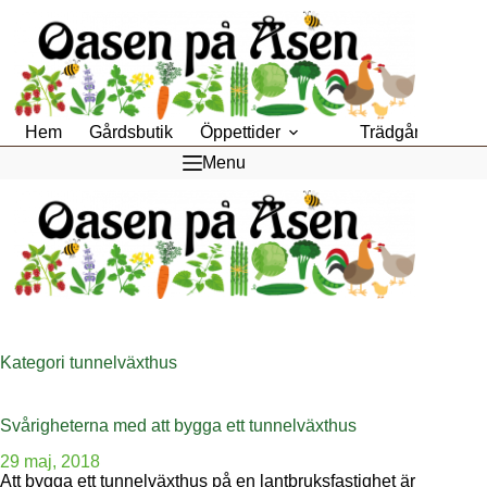
Hoppa
till
innehåll
Hem
Gårdsbutik
Öppettider
Trädgårdsfik
Menu
Kategori
tunnelväxthus
Svårigheterna med att bygga ett tunnelväxthus
29 maj, 2018
Att bygga ett tunnelväxthus på en lantbruksfastighet är