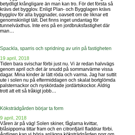
betydligt krångligare än man kan tro. För det första så
krävs det bygglov. Enligt Plan- och Bygglagen krävs
bygglov för alla byggnader, oavsett om de liknar ett
genomskinligt tält. Det finns inget undantag för
tunnelväxthus. Inte ens på en jordbruksfastighet där
man…
Spackla, sparris och spridning av urin på fastigheten
19 april, 2018
Tiden bara svischar förbi just nu. Vi är redan halvvägs
genom april och det är snudd på sommarvärme vissa
dagar. Mina kinder är lätt röda och varma. Jag har suttit
ute i solen nu på eftermiddagen och skalat bortglömda
palsternackor och nyskördade jordärtskockor. Aldrig
trott att ett så tråkigt jobb…
Köksträdgården börjar ta form
9 april, 2018
Våren är på väg! Solen skiner, fåglarna kvittar,
blåsipporna tittar fram och en citronfjäril fladdrar förbi.
Äntligen kan vi börja anlägga köksträdgården norr om