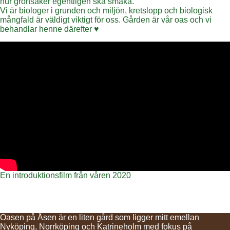
hur grönsaker egentligen ska smaka.
Vi är biologer i grunden och miljön, kretslopp och biologisk
mångfald är väldigt viktigt för oss. Gården är vår oas och vi
behandlar henne därefter ♥
En introduktionsfilm från våren 2020
Oasen på Åsen är en liten gård som ligger mitt emellan
Nyköping, Norrköping och Katrineholm med fokus på