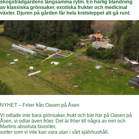
skogsträdgårdens långsamma rytm. En härlig blandning
av klassiska grönsaker, exotiska frukter och medicinal
växter.
Djuren på gården får hela kretsloppet att gå runt.
NYHET – Fröer från Oasen på Åsen
Vi odlade inte bara grönsaker, frukt och bär här på Oasen på
Åsen, vi odlar även fröer. Det är fröer till några av min och
Martins absoluta favoriter,
sorter som vi inte kan vara utan i vårt självhushåll.