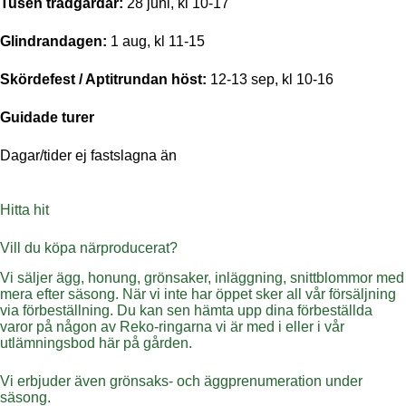
Tusen trädgårdar:
28 juni, kl 10-17
Glindrandagen:
1 aug, kl 11-15
Skördefest / Aptitrundan höst:
12-13 sep, kl 10-16
Guidade turer
Dagar/tider ej fastslagna än
Hitta hit
Vill du köpa närproducerat?
Vi säljer ägg, honung, grönsaker, inläggning, snittblommor med
mera efter säsong. När vi inte har öppet sker all vår försäljning
via förbeställning. Du kan sen hämta upp dina förbeställda
varor på någon av Reko-ringarna vi är med i eller i vår
utlämningsbod här på gården.
Vi erbjuder även grönsaks- och äggprenumeration under
säsong.