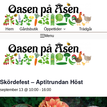
Hoppa
till
innehåll
Hem
Gårdsbutik
Öppettider
Trädgårdsfik
Menu
Skördefest – Aptitrundan Höst
september 13 @ 10:00
-
16:00