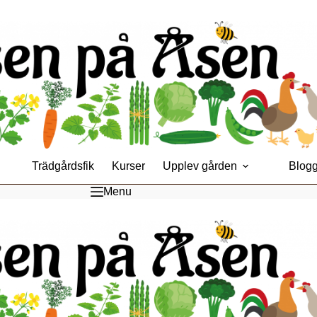
Trädgårdsfik
Kurser
Upplev gården
Blog
Menu