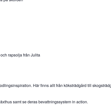
h rapsolja från Julita
 odlingsinspiration. Här finns allt från köksträdgård till skogstr
växthus samt se deras bevattningssystem in action.