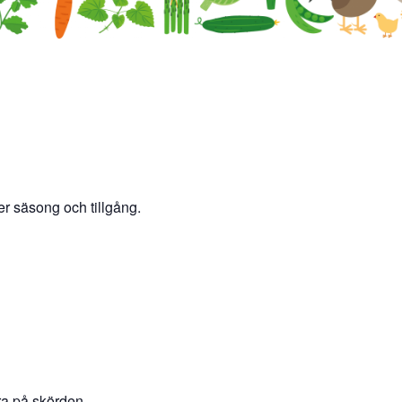
er säsong och tillgång.
ara på skörden