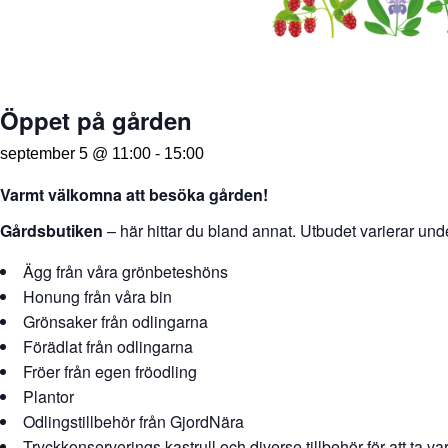
Öppet på gården
september 5 @ 11:00
-
15:00
Varmt välkomna att besöka gården!
Gårdsbutiken
– här hittar du bland annat. Utbudet varierar und
Ägg från våra grönbeteshöns
Honung från våra bin
Grönsaker från odlingarna
Förädlat från odlingarna
Fröer från egen fröodling
Plantor
Odlingstillbehör från GjordNära
Tryckkonserverings kastrull och diverse tillbehör för att ta v