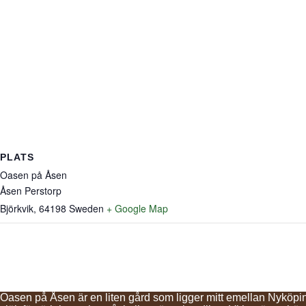
PLATS
Oasen på Åsen
Åsen Perstorp
Björkvik
,
64198
Sweden
+ Google Map
Oasen på Åsen är en liten gård som ligger mitt emellan Nyköp