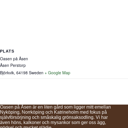
PLATS
Oasen på Åsen
Åsen Perstorp
Björkvik
,
64198
Sweden
+ Google Map
Oasen på Åsen är en liten gård som ligger mitt emellan
Nyköping, Norrköping och Katrineholm med fokus på
självförsörjning och småskalig grönsaksodling. Vi har
även höns, kalkoner och mysankor som ger oss ägg,
gödsel och mycket glädje.