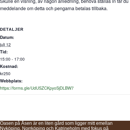
Skulle en visning, av någon anledning, behöva ställas in får du
meddelande om detta och pengarna betalas tillbaka.
DETALJER
Datum:
juli 12
Tid:
15:00 - 17:00
Kostnad:
kr250
Webbplats:
https://forms.gle/UdUSZCKpyoSjDLBW7
Oasen på Åsen är en liten gård som ligger mitt emellan
Nyköping, Norrköping och Katrineholm med fokus på