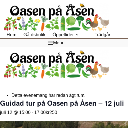
Hoppa
till
innehåll
Hem
Gårdsbutik
Öppettider
Trädgårdsfik
Menu
Detta evenemang har redan ägt rum.
Guidad tur på Oasen på Åsen – 12 juli
juli 12 @ 15:00
-
17:00
kr250